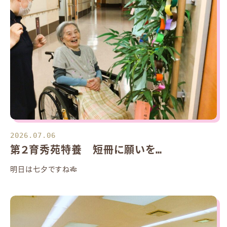
2026.07.06
第２育秀苑特養 短冊に願いを…
明日は七夕ですね🎋