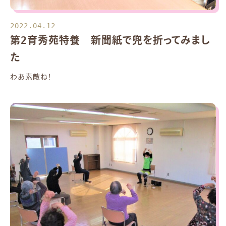
2022.04.12
第2育秀苑特養 新聞紙で兜を折ってみまし
た
わあ素敵ね！