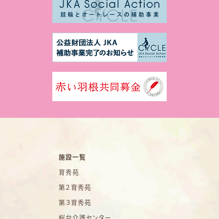
施設一覧
育秀苑
第２育秀苑
第３育秀苑
桜台介護センター