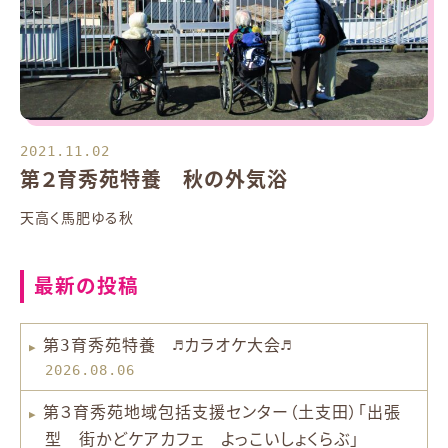
2021.11.02
第２育秀苑特養 秋の外気浴
天高く馬肥ゆる秋
最新の投稿
第3育秀苑特養 ♬カラオケ大会♬
2026.08.06
第３育秀苑地域包括支援センター（土支田）「出張
型 街かどケアカフェ よっこいしょくらぶ」