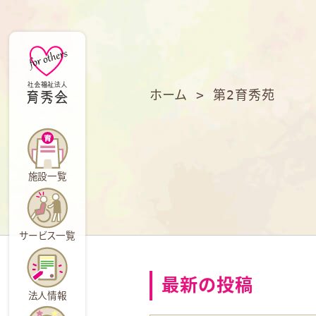
育
秀
会
ホーム
>
第2育秀苑
施設一覧
サービス一覧
最新の投稿
法人情報