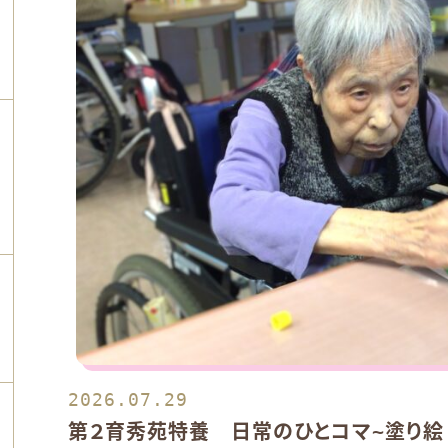
ン
ン
2026.07.29
ン
第２育秀苑特養 日常のひとコマ~塗り絵