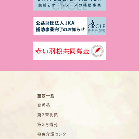
施設一覧
育秀苑
第２育秀苑
第３育秀苑
桜台介護センター