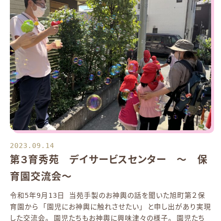
2023.09.14
第３育秀苑 デイサービスセンター ～ 保
育園交流会～
令和5年9月13日 当苑手製のお神輿の話を聞いた旭町第２保
育園から 「園児にお神輿に触れさせたい」 と申し出があり実現
した交流会。 園児たちもお神輿に興味津々の様子。 園児たち