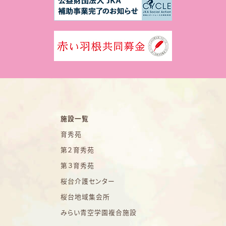
施設一覧
育秀苑
第２育秀苑
第３育秀苑
桜台介護センター
桜台地域集会所
みらい青空学園複合施設