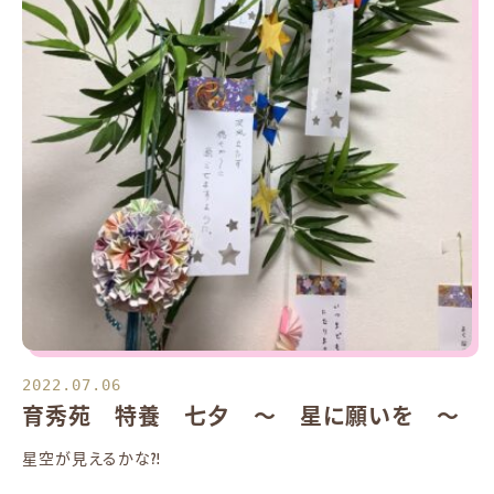
2022.07.06
育秀苑 特養 七夕 ～ 星に願いを ～
星空が見えるかな⁈