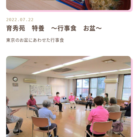
2022.07.22
育秀苑 特養 ～行事食 お盆～
東京のお盆にあわせた行事食