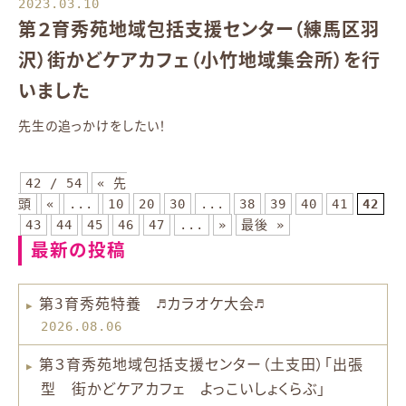
2023.03.10
第２育秀苑地域包括支援センター（練馬区羽
沢）街かどケアカフェ（小竹地域集会所）を行
いました
先生の追っかけをしたい！
42 / 54
« 先
頭
«
...
10
20
30
...
38
39
40
41
42
43
44
45
46
47
...
»
最後 »
最新の投稿
第3育秀苑特養 ♬カラオケ大会♬
2026.08.06
第３育秀苑地域包括支援センター（土支田）「出張
型 街かどケアカフェ よっこいしょくらぶ」