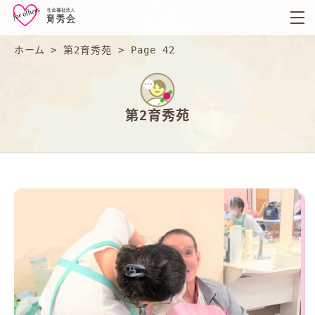
育
秀
会
ホーム
>
第2育秀苑
>
Page 42
第2育秀苑