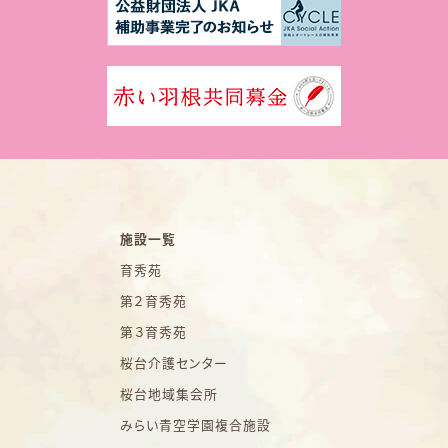
施設一覧
育秀苑
第２育秀苑
第３育秀苑
桜台介護センター
桜台地域集会所
みらい青空学園複合施設