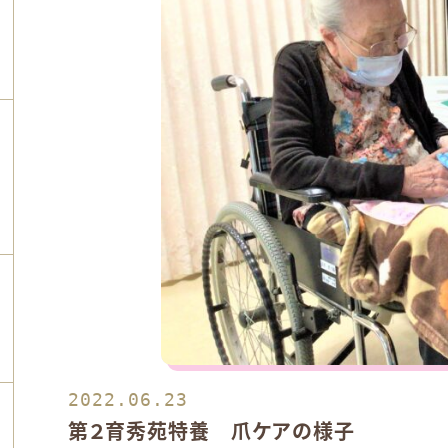
ン
ン
2022.06.23
ン
第２育秀苑特養 爪ケアの様子