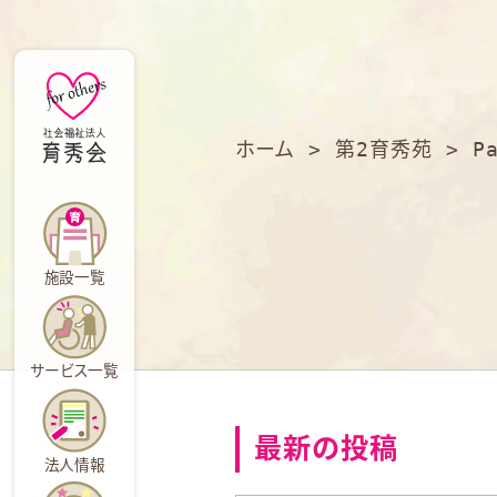
育
秀
会
ホーム
>
第2育秀苑
>
P
施設一覧
サービス一覧
最新の投稿
法人情報