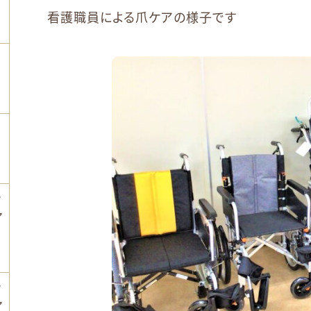
看護職員による爪ケアの様子です
ン
ア
ン
ア