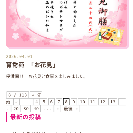
2026.04.01
育秀苑 「お花見」
桜満開！！ お花見と食事を楽しみました。
8 / 113
« 先
頭
«
...
4
5
6
7
8
9
10
11
12
13
..
.
20
30
40
...
»
最後 »
最新の投稿