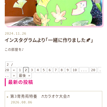
2024.11.26
インスタグラムより「一緒に作りました🍂」
この部屋を♪
2 /
20
«
1
2
3
4
5
6
7
8
9
10
...
20
.
..
»
最後 »
最新の投稿
第3育秀苑特養 ♬カラオケ大会♬
2026.08.06