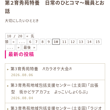
第２育秀苑特養 日常のひとコマ～職員とお
話
大切にしたいひととき
10 / 20
« 先
頭
«
...
6
7
8
9
10
11
12
13
14
15
...
»
最後 »
最新の投稿
第3育秀苑特養 ♬カラオケ大会♬
2026.08.06
第３育秀苑地域包括支援センター（土支田）「出張
型 街かどケアカフェ よっこいしょくらぶ」
2026.08.04
第３育秀苑地域包括支援センター（土支田）「ラジオ