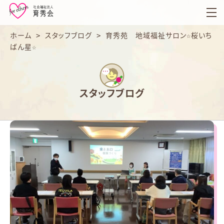
育
秀
会
ホーム
>
スタッフブログ
>
育秀苑 地域福祉サロン☆桜いち
ばん星☆
スタッフブログ