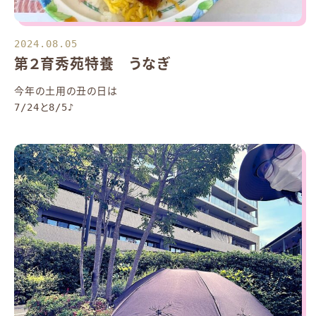
2024.08.05
第２育秀苑特養 うなぎ
今年の土用の丑の日は
7/24と8/5♪