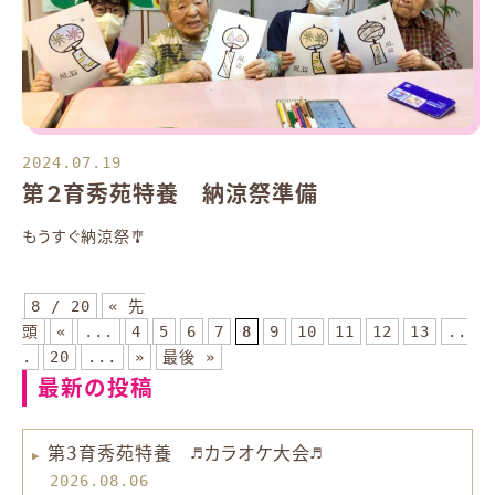
2024.07.19
第２育秀苑特養 納涼祭準備
もうすぐ納涼祭🎐
8 / 20
« 先
頭
«
...
4
5
6
7
8
9
10
11
12
13
..
.
20
...
»
最後 »
最新の投稿
第3育秀苑特養 ♬カラオケ大会♬
2026.08.06