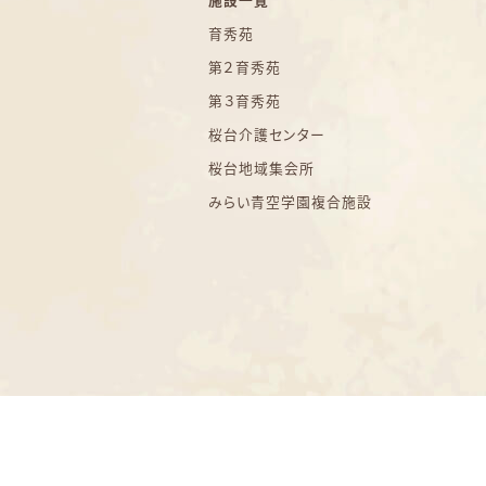
施設一覧
育秀苑
第２育秀苑
第３育秀苑
桜台介護センター
桜台地域集会所
みらい青空学園複合施設