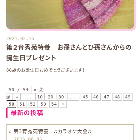
2021.02.15
第２育秀苑特養 お孫さんとひ孫さんからの
誕生日プレゼント
88歳のお誕生日おめでとうございます！
50 / 54
« 先
頭
«
...
10
20
30
...
45
46
47
48
49
50
51
52
53
54
»
最新の投稿
第3育秀苑特養 ♬カラオケ大会♬
2026.08.06