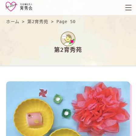
育
秀
会
ホーム
>
第2育秀苑
>
Page 50
第2育秀苑