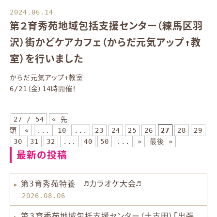
2024.06.14
第２育秀苑地域包括支援センター（練馬区羽
沢）街かどケアカフェ（からだ元気アップ↑教
室）を行いました
からだ元気アップ↑教室
6/21（金）14時開催！
27 / 54
« 先
頭
«
...
10
...
23
24
25
26
27
28
29
30
31
32
...
40
50
...
»
最後 »
最新の投稿
第3育秀苑特養 ♬カラオケ大会♬
2026.08.06
第３育秀苑地域包括支援センター（土支田）「出張