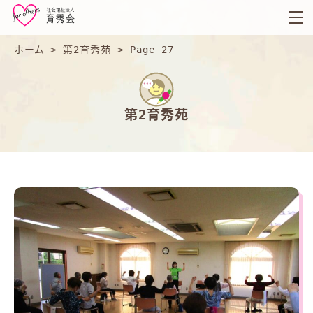
育
秀
会
ホーム
>
第2育秀苑
>
Page 27
第2育秀苑