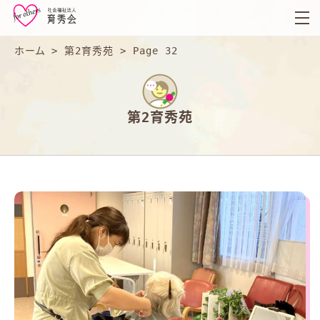
育
秀
会
ホーム
>
第2育秀苑
>
Page 32
第2育秀苑