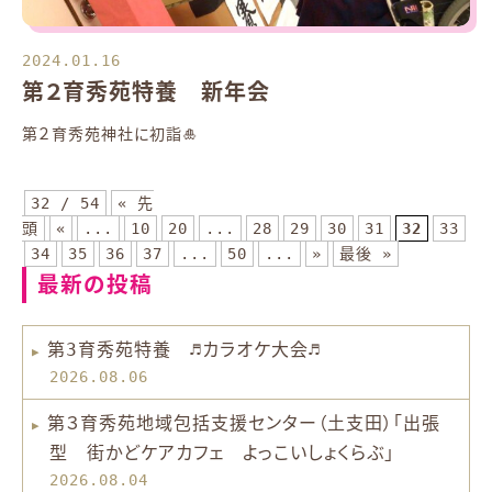
2024.01.16
第２育秀苑特養 新年会
第２育秀苑神社に初詣🎍
32 / 54
« 先
頭
«
...
10
20
...
28
29
30
31
32
33
34
35
36
37
...
50
...
»
最後 »
最新の投稿
第3育秀苑特養 ♬カラオケ大会♬
2026.08.06
第３育秀苑地域包括支援センター（土支田）「出張
型 街かどケアカフェ よっこいしょくらぶ」
2026.08.04