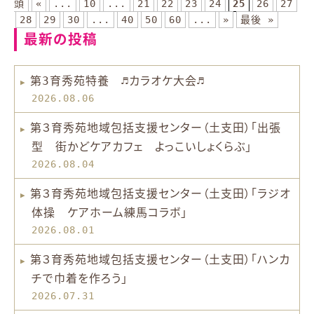
頭
«
...
10
...
21
22
23
24
25
26
27
28
29
30
...
40
50
60
...
»
最後 »
最新の投稿
第3育秀苑特養 ♬カラオケ大会♬
2026.08.06
第３育秀苑地域包括支援センター（土支田）「出張
型 街かどケアカフェ よっこいしょくらぶ」
2026.08.04
第３育秀苑地域包括支援センター（土支田）「ラジオ
体操 ケアホーム練馬コラボ」
2026.08.01
第３育秀苑地域包括支援センター（土支田）「ハンカ
チで巾着を作ろう」
2026.07.31