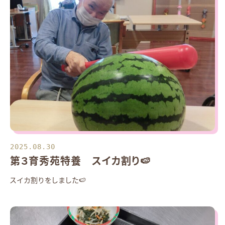
2025.08.30
第３育秀苑特養 スイカ割り🍉
スイカ割りをしました🍉