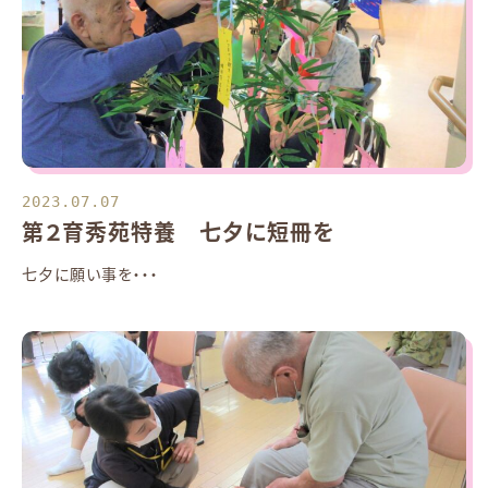
2023.07.07
第２育秀苑特養 七夕に短冊を
七夕に願い事を・・・