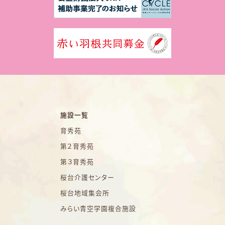
施設一覧
育秀苑
第２育秀苑
第３育秀苑
桜台介護センター
桜台地域集会所
みらい青空学園複合施設