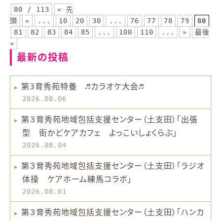
80 / 113
« 先
頭
«
...
10
20
30
...
76
77
78
79
80
81
82
83
84
85
...
100
110
...
»
最後
»
最新の投稿
第3育秀苑特養 ♬カラオケ大会♬
2026.08.06
第３育秀苑地域包括支援センター（土支田）「出張
型 街かどケアカフェ よっこいしょくらぶ」
2026.08.04
第３育秀苑地域包括支援センター（土支田）「ラジオ
体操 ケアホーム練馬コラボ」
2026.08.01
第３育秀苑地域包括支援センター（土支田）「ハンカ