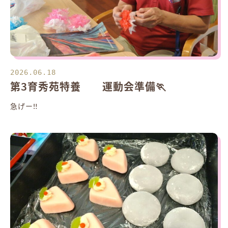
2026.06.18
第3育秀苑特養 運動会準備🏃
急げー‼