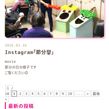
2026.02.16
Instagram「節分👹」
movie
節分の日の様子です
ご覧ください😊
1 /
18
1
2
3
4
5
6
7
8
9
10
...
»
最後
»
最新の投稿