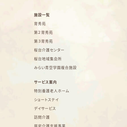
施設一覧
育秀苑
第２育秀苑
第３育秀苑
桜台介護センター
桜台地域集会所
みらい青空学園複合施設
サービス案内
特別養護老人ホーム
ショートステイ
デイサービス
訪問介護
居宅介護支援事業