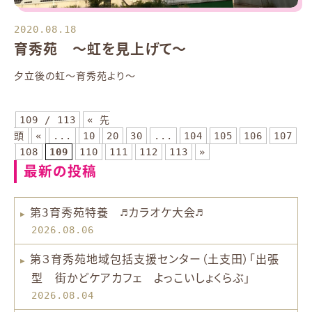
2020.08.18
育秀苑 ～虹を見上げて～
夕立後の虹～育秀苑より～
109 / 113
« 先
頭
«
...
10
20
30
...
104
105
106
107
108
109
110
111
112
113
»
最新の投稿
第3育秀苑特養 ♬カラオケ大会♬
2026.08.06
第３育秀苑地域包括支援センター（土支田）「出張
型 街かどケアカフェ よっこいしょくらぶ」
2026.08.04