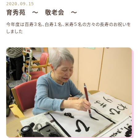
2020.09.15
育秀苑 ～ 敬老会 ～
今年度は百寿３名、白寿１名、米寿５名の方々の長寿のお祝いを
しました