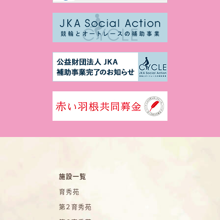
施設一覧
育秀苑
第２育秀苑