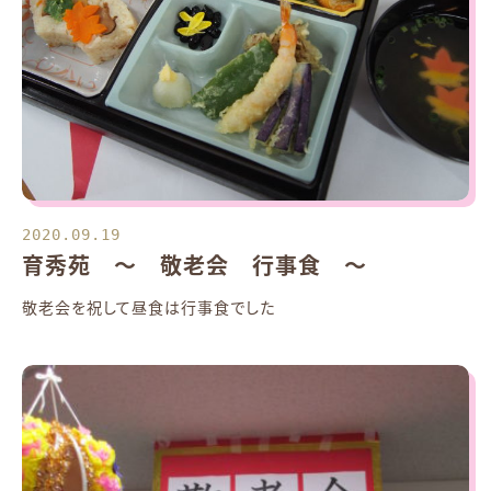
2020.09.19
育秀苑 ～ 敬老会 行事食 ～
敬老会を祝して昼食は行事食でした