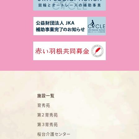
施設一覧
育秀苑
第２育秀苑
第３育秀苑
桜台介護センター