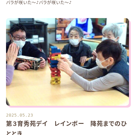
バラが咲いた～♪バラが咲いた～♪
2025.05.23
第３育秀苑デイ レインボー 降苑までのひ
ととき