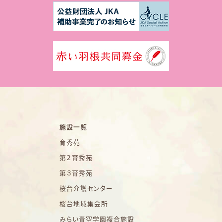
施設一覧
育秀苑
第２育秀苑
第３育秀苑
桜台介護センター
桜台地域集会所
みらい青空学園複合施設