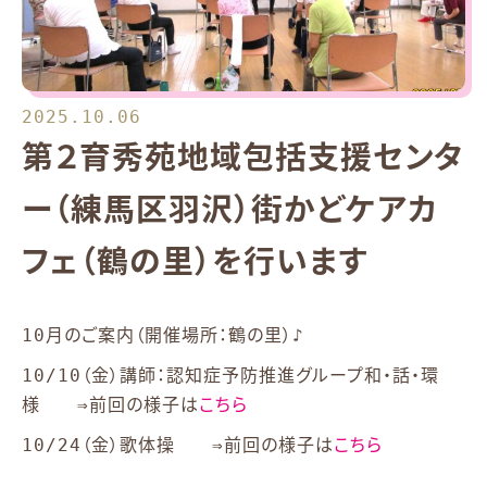
2025.10.06
第２育秀苑地域包括支援センタ
ー（練馬区羽沢）街かどケアカ
フェ（鶴の里）を行います
10月のご案内（開催場所：鶴の里）♪
10/10（金）講師：認知症予防推進グループ和・話・環
様 ⇒前回の様子は
こちら
10/24（金）歌体操 ⇒前回の様子は
こちら