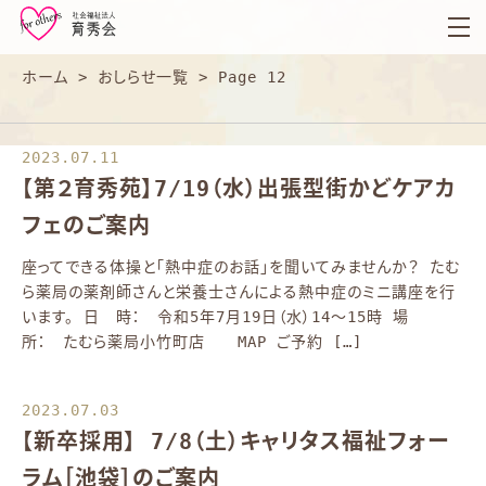
育
秀
会
ホーム
>
おしらせ一覧
>
Page 12
2023.07.11
【第２育秀苑】7/19（水）出張型街かどケアカ
フェのご案内
座ってできる体操と「熱中症のお話」を聞いてみませんか？ たむ
ら薬局の薬剤師さんと栄養士さんによる熱中症のミニ講座を行
います。 日 時： 令和5年7月19日（水）14～15時 場
所： たむら薬局小竹町店 MAP ご予約 […]
2023.07.03
【新卒採用】 7/8（土）キャリタス福祉フォー
ラム［池袋］のご案内