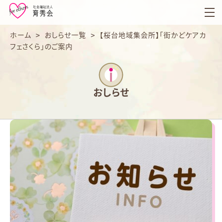
育
秀
会
ホーム
>
おしらせ一覧
>
【桜台地域集会所】「街かどケアカ
フェさくら」のご案内
おしらせ