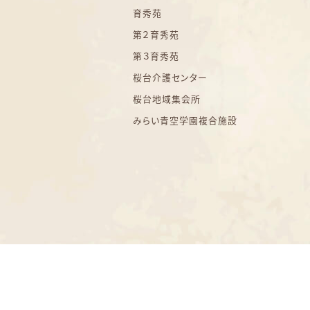
育秀苑
第２育秀苑
第３育秀苑
桜台介護センター
桜台地域集会所
みらい青空学園複合施設