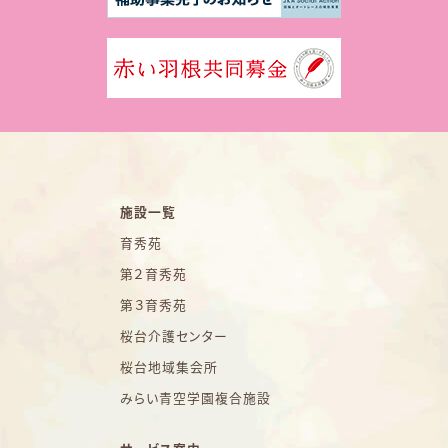
施設一覧
育秀苑
第２育秀苑
第３育秀苑
桜台介護センター
桜台地域集会所
みらい青空学園複合施設