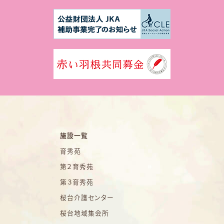
施設一覧
育秀苑
第２育秀苑
第３育秀苑
桜台介護センター
桜台地域集会所