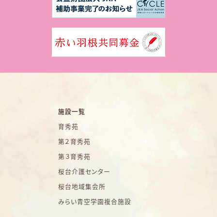
施設一覧
育秀苑
第２育秀苑
第３育秀苑
桜台介護センター
桜台地域集会所
みらい青空学園複合施設