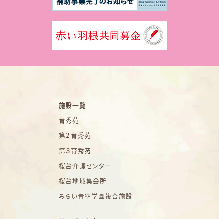
施設一覧
育秀苑
第２育秀苑
第３育秀苑
桜台介護センター
桜台地域集会所
みらい青空学園複合施設