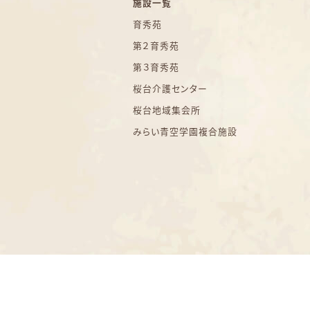
施設一覧
育秀苑
第２育秀苑
第３育秀苑
桜台介護センター
桜台地域集会所
みらい青空学園複合施設