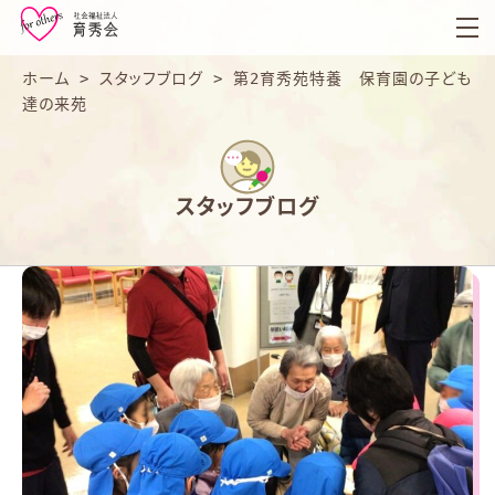
育
秀
会
ホーム
>
スタッフブログ
>
第2育秀苑特養 保育園の子ども
達の来苑
スタッフブログ