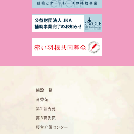
施設一覧
育秀苑
第２育秀苑
第３育秀苑
桜台介護センター