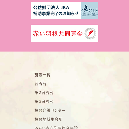
施設一覧
育秀苑
第２育秀苑
第３育秀苑
桜台介護センター
桜台地域集会所
みらい青空学園複合施設