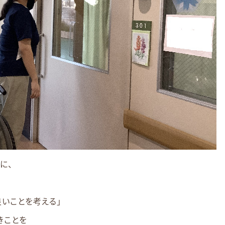
に、
良いことを考える」
きことを