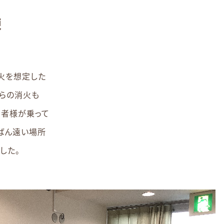
練
火を想定した
からの消火も
用者様が乗って
ばん遠い場所
した。