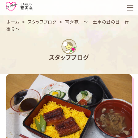
育
秀
会
ホーム
>
スタッフブログ
>
育秀苑 ～ 土用の丑の日 行
事食～
スタッフブログ