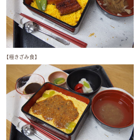
【極きざみ食】