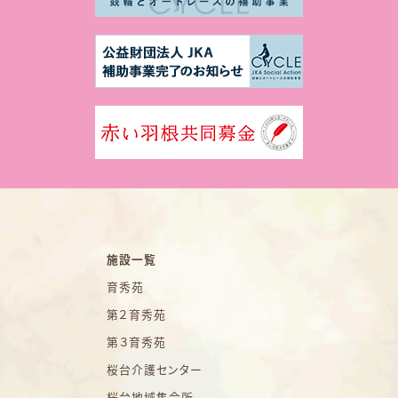
施設一覧
育秀苑
第２育秀苑
第３育秀苑
桜台介護センター
桜台地域集会所